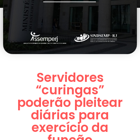
Servidores
“curingas”
poderão pleitear
diárias para
exercício da