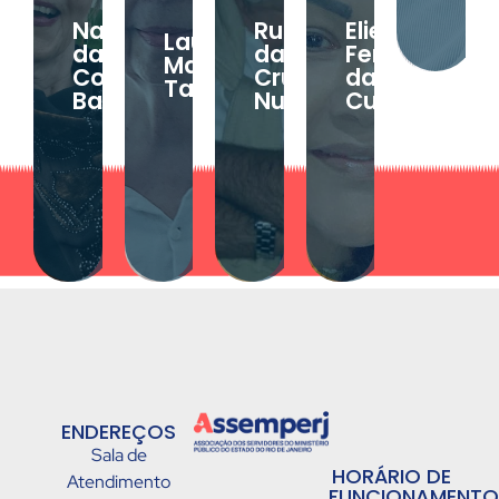
Nanci
Rubens
Eliete
Laura
da
da
Ferreira
Maria
Costa
Cruz
da
Taves
Batista
Nunes
Cunha
ENDEREÇOS
Sala de
HORÁRIO DE
Atendimento
FUNCIONAMENTO