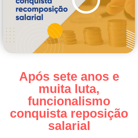
Após sete anos e
muita luta,
funcionalismo
conquista reposição
salarial