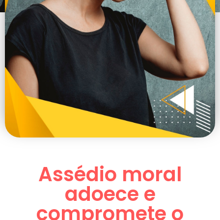
Assédio moral
adoece e
compromete o