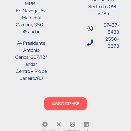
MPRJ
Sexta das 09h
Ed.Navega, Av.
às 18h
Marechal
Câmara, 350 –
97437-
4º andar
8483
2550-
Av Presidente
3878
Antônio
Carlos, 607/12°
andar
Centro – Rio de
Janeiro/RJ
ASSOCIE-SE
© 2022 All rights reserved