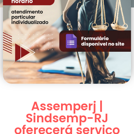
Assemperj |
Sindsemp-RJ
oferecerá serviço