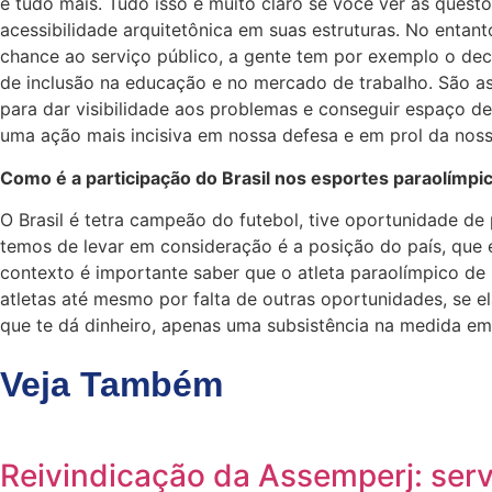
e tudo mais. Tudo isso é muito claro se você ver as questõ
acessibilidade arquitetônica em suas estruturas. No entan
chance ao serviço público, a gente tem por exemplo o decr
de inclusão na educação e no mercado de trabalho. São as
para dar visibilidade aos problemas e conseguir espaço d
uma ação mais incisiva em nossa defesa e em prol da noss
Como é a participação do Brasil nos esportes paraolímpi
O Brasil é tetra campeão do futebol, tive oportunidade de
temos de levar em consideração é a posição do país, que é
contexto é importante saber que o atleta paraolímpico de
atletas até mesmo por falta de outras oportunidades, se 
que te dá dinheiro, apenas uma subsistência na medida em
Veja Também
Reivindicação da Assemperj: serv