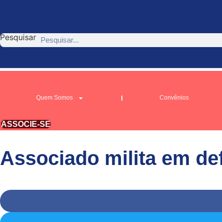
Ir
para
o
Pesquisar
conteúdo
Quem Somos
Convênios
ASSOCIE-SE
Associado milita em de