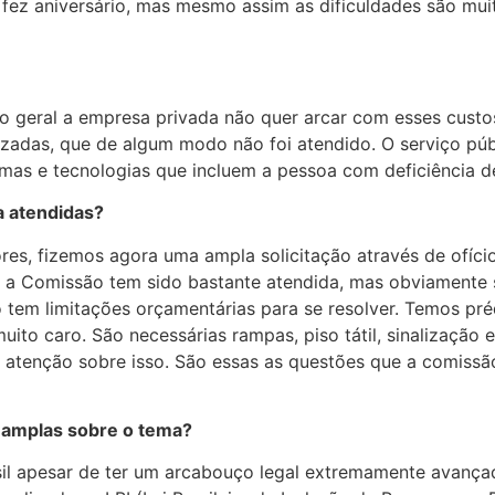
ve fez aniversário, mas mesmo assim as dificuldades são mu
geral a empresa privada não quer arcar com esses custos,
izadas, que de algum modo não foi atendido. O serviço púb
mas e tecnologias que incluem a pessoa com deficiência d
a atendidas?
es, fizemos agora uma ampla solicitação através de ofíci
 a Comissão tem sido bastante atendida, mas obviamente s
 tem limitações orçamentárias para se resolver. Temos pr
ito caro. São necessárias rampas, piso tátil, sinalização 
 atenção sobre isso. São essas as questões que a comissã
 amplas sobre o tema?
sil apesar de ter um arcabouço legal extremamente avança