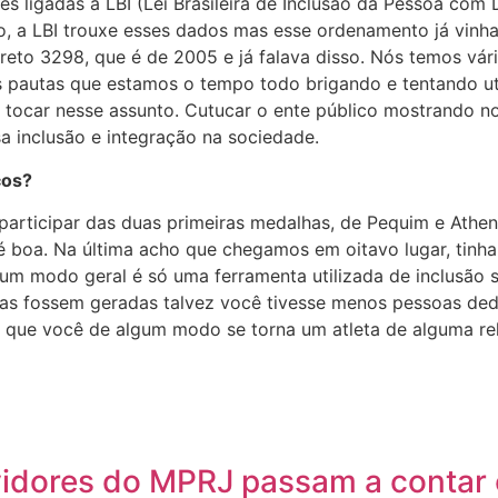
es ligadas a LBI (Lei Brasileira de Inclusão da Pessoa com
to, a LBI trouxe esses dados mas esse ordenamento já vinh
eto 3298, que é de 2005 e já falava disso. Nós temos vári
 pautas que estamos o tempo todo brigando e tentando util
e tocar nesse assunto. Cutucar o ente público mostrando n
a inclusão e integração na sociedade.
cos?
 participar das duas primeiras medalhas, de Pequim e Athe
 boa. Na última acho que chegamos em oitavo lugar, tinha-
 um modo geral é só uma ferramenta utilizada de inclusão
elas fossem geradas talvez você tivesse menos pessoas de
 que você de algum modo se torna um atleta de alguma rel
idores do MPRJ passam a contar c