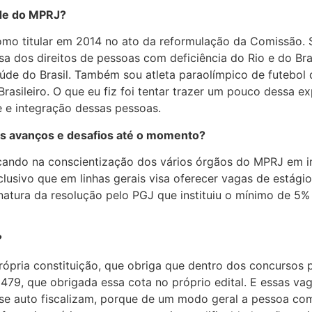
ade do MPRJ?
 como titular em 2014 no ato da reformulação da Comissão
a dos direitos de pessoas com deficiência do Rio e do Bras
e do Brasil. Também sou atleta paraolímpico de futebol de
asileiro. O que eu fiz foi tentar trazer um pouco dessa ex
e e integração dessas pessoas.
 os avanços e desafios até o momento?
cando na conscientização dos vários órgãos do MPRJ em i
lusivo que em linhas gerais visa oferecer vagas de estágio
sinatura da resolução pelo PGJ que instituiu o mínimo de 
?
a própria constituição, que obriga que dentro dos concurso
º 2479, que obrigada essa cota no próprio edital. E essas 
s se auto fiscalizam, porque de um modo geral a pessoa co