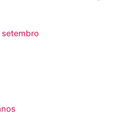
e setembro
anos