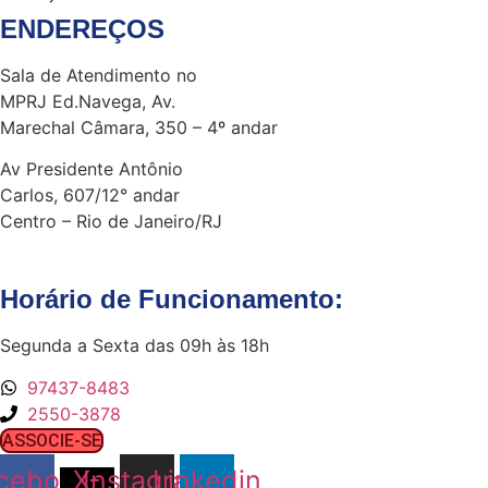
ENDEREÇOS
Sala de Atendimento no
MPRJ Ed.Navega, Av.
Marechal Câmara, 350 – 4º andar
Av Presidente Antônio
Carlos, 607/12° andar
Centro – Rio de Janeiro/RJ
Horário de Funcionamento:
Segunda a Sexta das 09h às 18h
97437-8483
2550-3878
ASSOCIE-SE
cebook
X-
Instagram
Linkedin