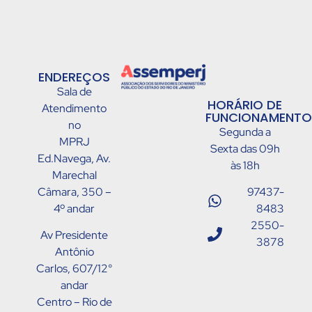
ENDEREÇOS
Sala de
HORÁRIO DE
Atendimento
FUNCIONAMENTO
no
Segunda a
MPRJ
Sexta das 09h
Ed.Navega, Av.
às 18h
Marechal
Câmara, 350 –
97437-
4º andar
8483
2550-
Av Presidente
3878
Antônio
Carlos, 607/12°
andar
Centro – Rio de