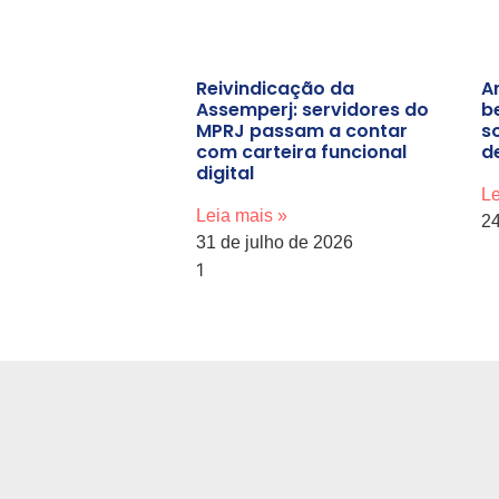
Reivindicação da
A
Assemperj: servidores do
b
MPRJ passam a contar
s
com carteira funcional
d
digital
Le
Leia mais »
24
31 de julho de 2026