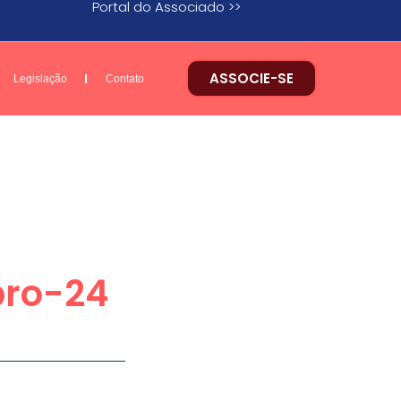
Portal do Associado >>
ASSOCIE-SE
Legislação
Contato
bro-24