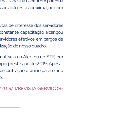
alizadas na capital em parceria
 Associação esta aproximação com
as de interesse dos servidores
constante capacitação alcançou
ervidores efetivos em cargos de
rização do nosso quadro.
nal, seja na Alerj ou no STF, em
perj neste ano de 2019. Apesar
descontração e união para o ano
ão.
ds/2019/11/REVISTA-SERVIDOR-