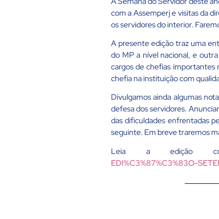
A Semana do Servidor deste ano
com a Assemperj e visitas da di
os servidores do interior. Farem
A presente edição traz uma en
do MP a nível nacional, e out
cargos de chefias importantes 
chefia na instituição com quali
Divulgamos ainda algumas notas 
defesa dos servidores. Anunci
das dificuldades enfrentadas p
seguinte. Em breve traremos m
Leia a edição c
EDI%C3%87%C3%83O-SETEM