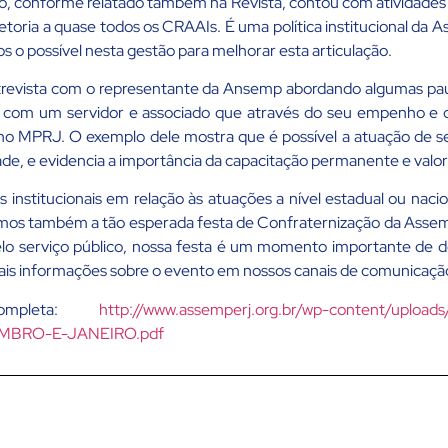
, conforme relatado também na Revista, contou com atividades re
retoria a quase todos os CRAAIs. É uma política institucional da
os o possível nesta gestão para melhorar esta articulação.
trevista com o representante da Ansemp abordando algumas paut
ra com um servidor e associado que através do seu empenho e 
no MPRJ. O exemplo dele mostra que é possível a atuação de s
dade, e evidencia a importância da capacitação permanente e valo
institucionais em relação às atuações a nível estadual ou nacio
amos também a tão esperada festa de Confraternização da Assem
elo serviço público, nossa festa é um momento importante de 
ais informações sobre o evento em nossos canais de comunicaç
ompleta:
http://www.assemperj.org.br/wp-content/uploa
BRO-E-JANEIRO.pdf