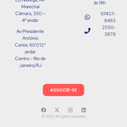
às 18h
Marechal
Câmara, 350 –
97437-
4º andar
8483
2550-
Av Presidente
3878
Antônio
Carlos, 607/12°
andar
Centro – Rio de
Janeiro/RJ
ASSOCIE-SE
© 2022 All rights reserved