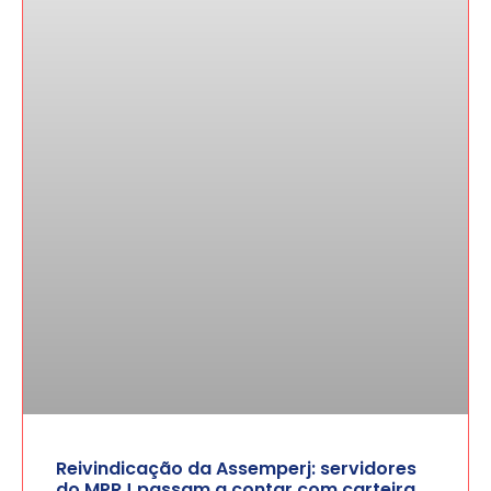
Reivindicação da Assemperj: servidores
do MPRJ passam a contar com carteira