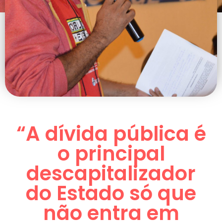
“A dívida pública é
o principal
descapitalizador
do Estado só que
não entra em