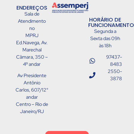
ENDEREÇOS
Sala de
HORÁRIO DE
Atendimento
FUNCIONAMENTO
no
Segunda a
MPRJ
Sexta das 09h
Ed.Navega, Av.
às 18h
Marechal
Câmara, 350 –
97437-
4º andar
8483
2550-
Av Presidente
3878
Antônio
Carlos, 607/12°
andar
Centro – Rio de
Janeiro/RJ