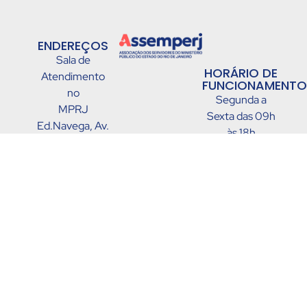
ENDEREÇOS
Sala de
HORÁRIO DE
Atendimento
FUNCIONAMENTO
no
Segunda a
MPRJ
Sexta das 09h
Ed.Navega, Av.
às 18h
Marechal
Câmara, 350 –
97437-
4º andar
8483
2550-
Av Presidente
3878
Antônio
Carlos, 607/12°
andar
Centro – Rio de
Janeiro/RJ