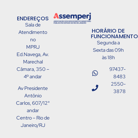
ENDEREÇOS
Sala de
HORÁRIO DE
Atendimento
FUNCIONAMENTO
no
Segunda a
MPRJ
Sexta das 09h
Ed.Navega, Av.
às 18h
Marechal
Câmara, 350 –
97437-
4º andar
8483
2550-
Av Presidente
3878
Antônio
Carlos, 607/12°
andar
Centro – Rio de
Janeiro/RJ