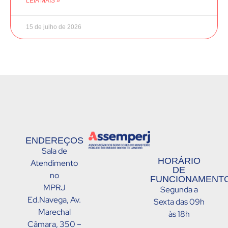
LEIA MAIS »
15 de julho de 2026
ENDEREÇOS
Sala de
HORÁRIO
Atendimento
DE
no
FUNCIONAMENTO
MPRJ
Segunda a
Ed.Navega, Av.
Sexta das 09h
Marechal
às 18h
Câmara, 350 –