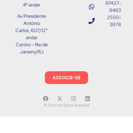
97437-
4º andar
8483
Av Presidente
2550-
Antônio
3878
Carlos, 607/12°
andar
Centro – Rio de
Janeiro/RJ
ASSOCIE-SE
© 2022 All rights reserved