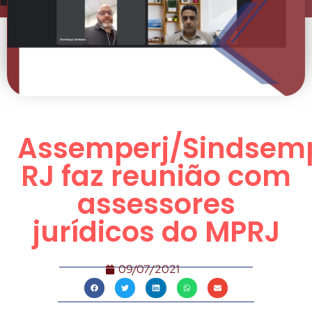
Assemperj/Sindsem
RJ faz reunião com
assessores
jurídicos do MPRJ
09/07/2021