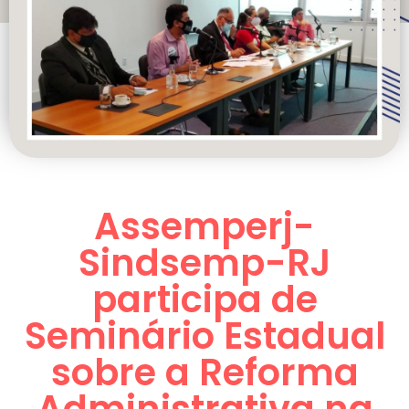
Assemperj-
Sindsemp-RJ
participa de
Seminário Estadual
sobre a Reforma