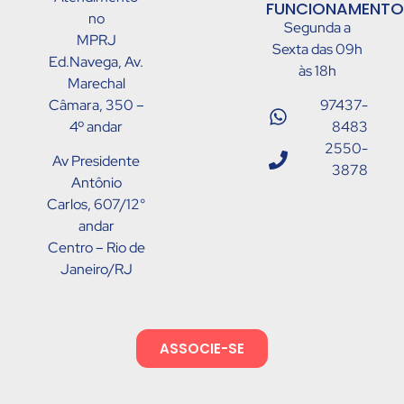
FUNCIONAMENTO
no
Segunda a
MPRJ
Sexta das 09h
Ed.Navega, Av.
às 18h
Marechal
Câmara, 350 –
97437-
4º andar
8483
2550-
Av Presidente
3878
Antônio
Carlos, 607/12°
andar
Centro – Rio de
Janeiro/RJ
ASSOCIE-SE