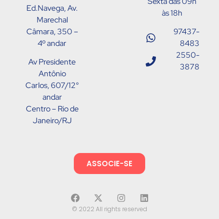
Sexta das 09h
Ed.Navega, Av.
às 18h
Marechal
Câmara, 350 –
97437-
4º andar
8483
2550-
Av Presidente
3878
Antônio
Carlos, 607/12°
andar
Centro – Rio de
Janeiro/RJ
ASSOCIE-SE
© 2022 All rights reserved