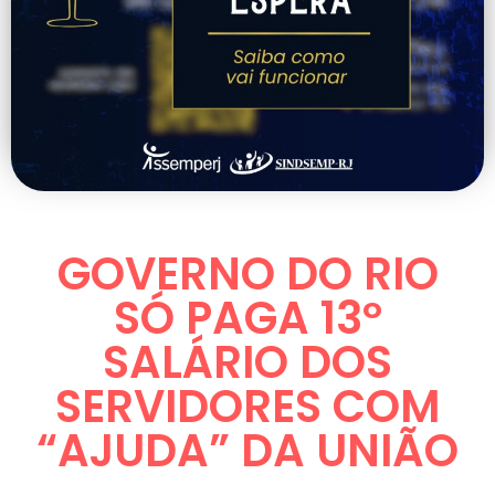
GOVERNO DO RIO
SÓ PAGA 13º
SALÁRIO DOS
SERVIDORES COM
“AJUDA” DA UNIÃO