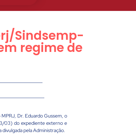
erj/Sindsemp-
 em regime de
o MPRJ, Dr. Eduardo Gussem, o
23/03) do expediente externo e
a divulgada pela Administração.