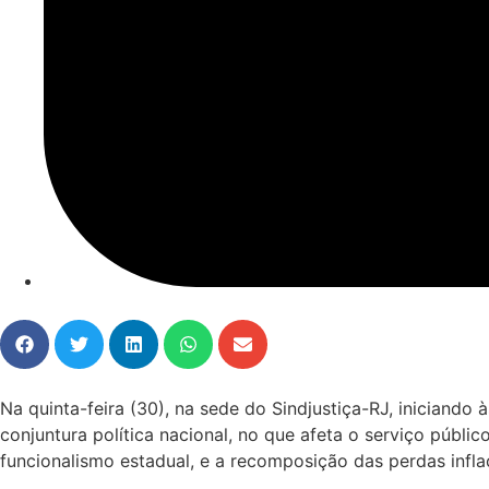
Na quinta-feira (30), na sede do Sindjustiça-RJ, iniciando
conjuntura política nacional, no que afeta o serviço públi
funcionalismo estadual, e a recomposição das perdas infla