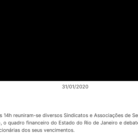
31/01/2020
 às 14h reuniram-se diversos Sindicatos e Associações de Se
co, o quadro financeiro do Estado do Rio de Janeiro e deba
cionárias dos seus vencimentos.