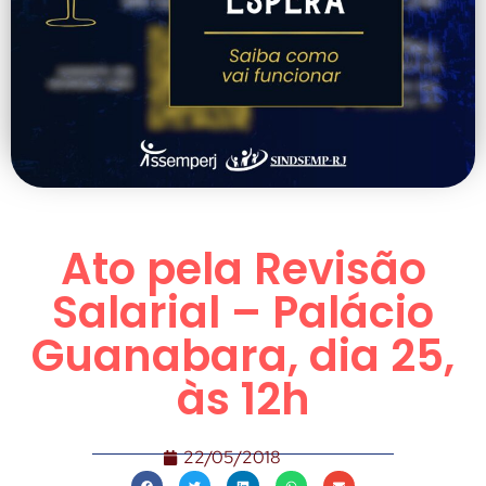
Ato pela Revisão
Salarial – Palácio
Guanabara, dia 25,
às 12h
22/05/2018