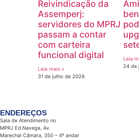
Reivindicação da
Ami
Assemperj:
ben
servidores do MPRJ
pod
passam a contar
upg
com carteira
set
funcional digital
Leia m
24 de 
Leia mais »
31 de julho de 2026
ENDEREÇOS
Sala de Atendimento no
MPRJ Ed.Navega, Av.
Marechal Câmara, 350 – 4º andar